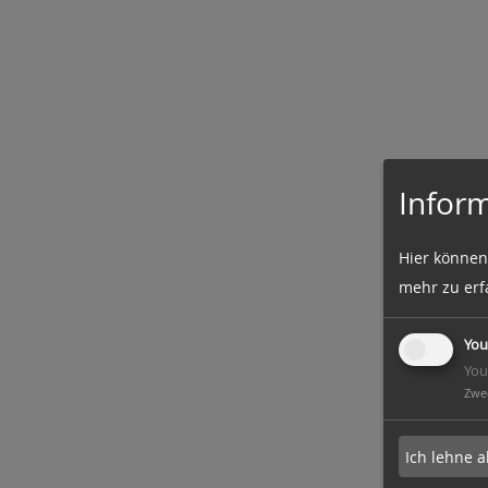
Inform
Hier können
mehr zu erf
You
You
Zwe
Ich lehne a