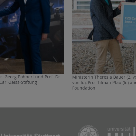
r. Georg Pohnert und Prof. Dr.
Ministerin Theresia Bauer (2. v
Carl-Zeiss-Stiftung
von li.), Prof Tilman Pfau (li.) 
Foundation