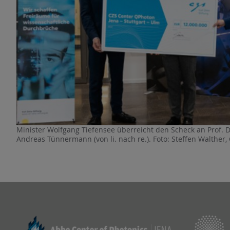
Minister Wolfgang Tiefensee überreicht den Scheck an Prof. D
Andreas Tünnermann (von li. nach re.). Foto: Steffen Walther, 