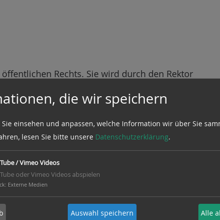
s öffentlichen Rechts. Sie wird durch den Rektor
treten.
ationen, die wir speichern
entlichen Rechts. Sie wird durch den Präsidenten
 Sie einsehen und anpassen, welche Information wir über Sie sam
ler Dieter Kaufmann gesetzlich vertreten.
ahren, lesen Sie bitte unsere
Datenschutzerklärung
.
örperschaft des öffentlichen Rechts. Sie wird durch
Tube / Vimeo Videos
lich vertreten.
Tube oder Vimeo Videos abspielen
ck
:
Externe Medien
gemäß §27 a Umsatzsteuergesetz
b
Auswahl speichern
Alle 