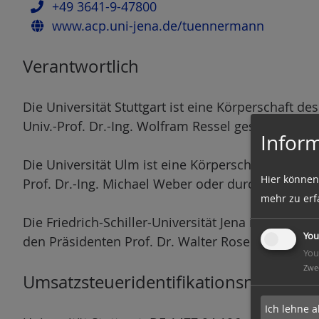
+49 3641-9-47800
www.acp.uni-jena.de/tuennermann
Verantwortlich
Die Universität Stuttgart ist eine Körperschaft de
Univ.-Prof. Dr.-Ing. Wolfram Ressel gesetzlich ver
Inform
Die Universität Ulm ist eine Körperschaft des öff
Hier können
Prof. Dr.-Ing. Michael Weber oder durch den Kanz
mehr zu erf
Die Friedrich-Schiller-Universität Jena ist eine K
You
den Präsidenten Prof. Dr. Walter Rosenthal gesetz
You
Zwe
Umsatzsteueridentifikationsnummer 
Ich lehne a