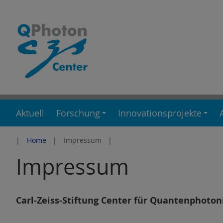
Z
u
m
I
n
h
a
l
Aktuell
Forschung
Innovationsprojekte
t
e
s
Home
Impressum
p
Impressum
r
i
n
Carl-Zeiss-Stiftung Center für Quantenphotonik
g
e