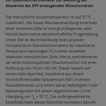
Ein Quantenthermometer zur Messung der
Abwärme der ATP-erzeugenden Mitochondrien
Die menschliche Körpertemperatur ist auf 37 °C
stabilisiert. Die lokale Wärmeentwicklung innerhalb
einer einzelnen Zelle ist eine grundlegende, aber
höchst kontroverse wissenschaftliche Fragestellung.
Unser Ziel ist die Entwicklung eines präzisen
intrazellulären Nanothermometers für lokalisierte
Temperaturmessungen (T) in einer einzelnen
lebenden menschlichen Zelle. Hierzu synthetisieren
wir einen biokompatiblen Quantensensor mit einer
Auflösung von 10 bis 100 mK. Dieser basiert auf
einem Hybridpartikel, bestehend aus einem
-
Stickstoff-Fehlstelle-Farbzentrum (NV
) in einem
Nanodiamanten und einem daran befestigten CuNi-
Nanomagneten mit einem abgestimmten Curie-
Übergang um T
= 37 °C. Die außergewöhnliche
C
Empfindlichkeit dieses Nanothermometers beruht