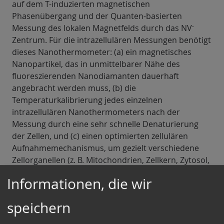
auf dem T-induzierten magnetischen
Phasenübergang und der Quanten-basierten
-
Messung des lokalen Magnetfelds durch das NV
Zentrum. Für die intrazellulären Messungen benötigt
dieses Nanothermometer: (a) ein magnetisches
Nanopartikel, das in unmittelbarer Nähe des
fluoreszierenden Nanodiamanten dauerhaft
angebracht werden muss, (b) die
Temperaturkalibrierung jedes einzelnen
intrazellulären Nanothermometers nach der
Messung durch eine sehr schnelle Denaturierung
der Zellen, und (c) einen optimierten zellulären
Aufnahmemechanismus, um gezielt verschiedene
Zellorganellen (z. B. Mitochondrien, Zellkern, Zytosol,
Endosomen oder Lysosomen) anzusteuern. Die
Informationen, die wir
-
Aufnahme und die Kolokalisierung des NV
Quantensensors mit den aktiven Zonen in der Zelle
speichern
werden durch Zweifarben-
Superauflösungsmikroskopie-Methoden (STED,