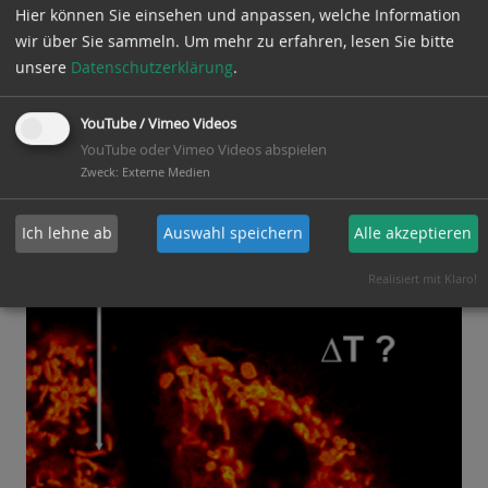
Hier können Sie einsehen und anpassen, welche Information
STORM, SIM) bestätigt. Unser Hauptziel ist also die
wir über Sie sammeln.
Um mehr zu erfahren, lesen Sie bitte
genaue Überwachung erhöhter Temperaturen
unsere
Datenschutzerklärung
.
aktiver Mitochondrien, den „Kraftwerken“ der
menschlichen Zelle.
YouTube / Vimeo Videos
YouTube oder Vimeo Videos abspielen
Zweck
:
Externe Medien
Ich lehne ab
Auswahl speichern
Alle akzeptieren
Realisiert mit Klaro!