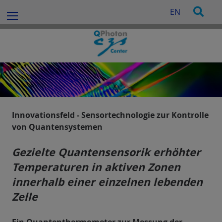
e
Z
S
EN
n
Menu
u
u
n
m
c
a
I
h
c
n
e
h
h
:
a
l
t
e
Innovationsfeld - Sensortechnologie zur Kontrolle
s
von Quantensystemen
p
r
Gezielte Quantensensorik erhöhter
i
Temperaturen in aktiven Zonen
n
innerhalb einer einzelnen lebenden
g
Zelle
e
n