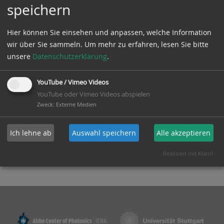
speichern
Nachwuchsgruppen
Hier können Sie einsehen und anpassen, welche Information
wir über Sie sammeln.
Um mehr zu erfahren, lesen Sie bitte
Das CZS-Zentrum QPhoton bietet
unsere
Datenschutzerklärung
.
Nachwuchswissenschaftler*innen die Möglichkeit,
am Abbe-Zentrum für Photonik in Jena oder am
YouTube / Vimeo Videos
Zentrum für Integrierte Quantenwissenschaft und -
YouTube oder Vimeo Videos abspielen
technologie IQST mit der Universität Stuttgart und
Zweck
:
Externe Medien
der Universität Ulm eigenständige
Forschungsgruppen aufzubauen.
Ich lehne ab
Auswahl speichern
Alle akzeptieren
Zur Ausschreibung
Realisiert mit Klaro!